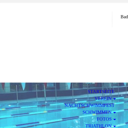
Bad
STARTSEITE
VEREIN
NACHTSCHWIMMFEST
SCHWIMMEN
FOTOS
TRIATHLON